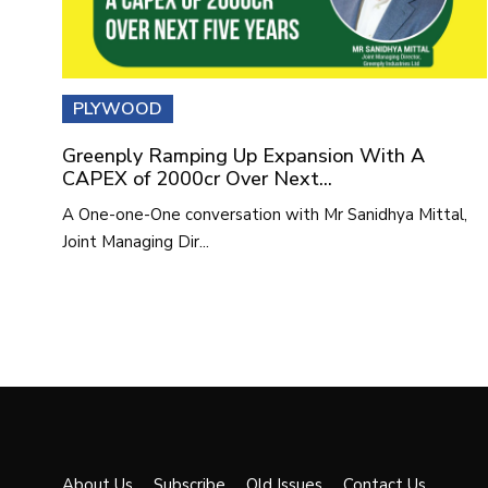
PLYWOOD
Greenply Ramping Up Expansion With A
CAPEX of 2000cr Over Next...
A One-one-One conversation with Mr Sanidhya Mittal,
Joint Managing Dir...
About Us
Subscribe
Old Issues
Contact Us