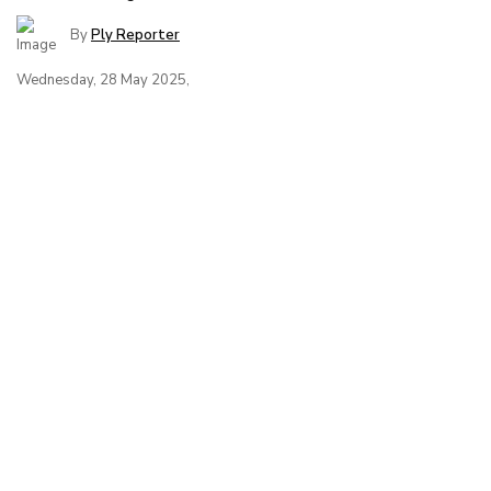
By
Ply Reporter
Wednesday, 28 May 2025,
अनिवार्य ISI मार्क से इंपोर्टेड प्लाई में गिरावट, घरेलू
उत्पादक उत्साहित