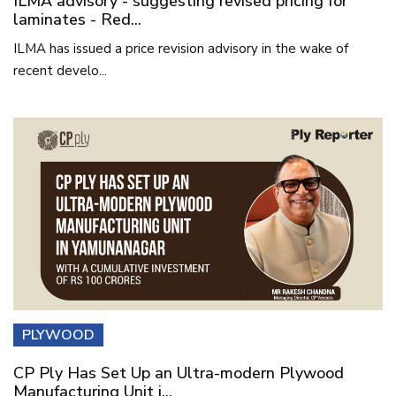
ILMA advisory - suggesting revised pricing for
laminates - Red...
ILMA has issued a price revision advisory in the wake of
recent develo...
PLYWOOD
CP Ply Has Set Up an Ultra-modern Plywood
Manufacturing Unit i...