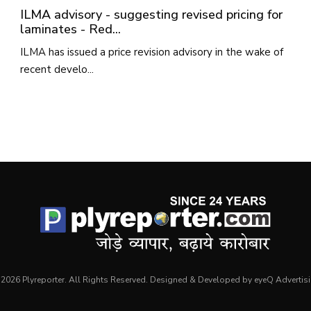
ILMA advisory - suggesting revised pricing for
laminates - Red...
ILMA has issued a price revision advisory in the wake of
recent develo...
2026 Plyreporter. All Rights Reserved. Designed & Developed by eyeQ Advertis