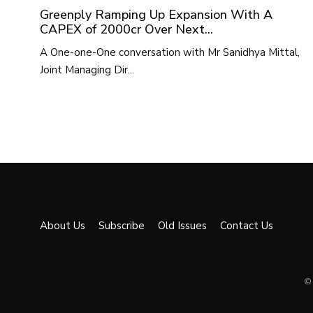
Greenply Ramping Up Expansion With A
CAPEX of 2000cr Over Next...
A One-one-One conversation with Mr Sanidhya Mittal,
Joint Managing Dir...
About Us
Subscribe
Old Issues
Contact Us
© 