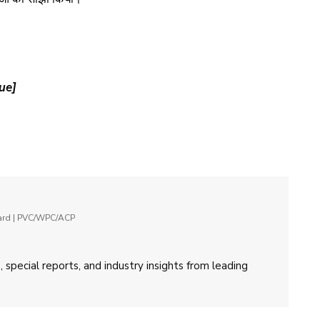
ue]
oard | PVC/WPC/ACP
 special reports, and industry insights from leading