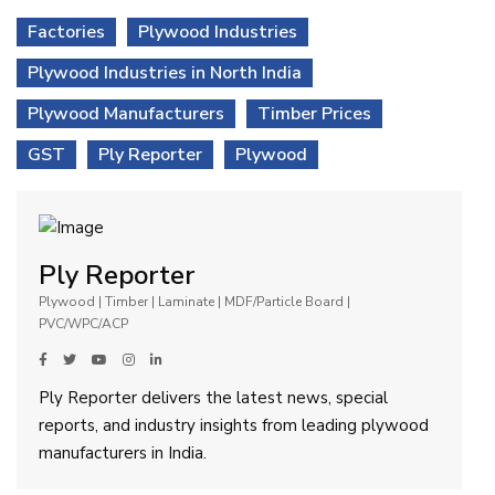
Factories
Plywood Industries
Plywood Industries in North India
Plywood Manufacturers
Timber Prices
GST
Ply Reporter
Plywood
Ply Reporter
Plywood | Timber | Laminate | MDF/Particle Board |
PVC/WPC/ACP
Ply Reporter delivers the latest news, special
reports, and industry insights from leading plywood
manufacturers in India.