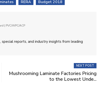
minates
RERA
Budget 2018
oard | PVC/WPC/ACP
 special reports, and industry insights from leading
NEXT POST
Mushrooming Laminate Factories Pricing
to the Lowest Unde...