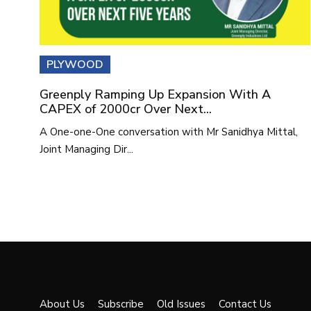
PLYWOOD
Greenply Ramping Up Expansion With A
CAPEX of 2000cr Over Next...
A One-one-One conversation with Mr Sanidhya Mittal,
Joint Managing Dir...
About Us
Subscribe
Old Issues
Contact Us